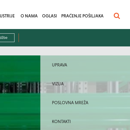
USTRIJE
O NAMA
OGLASI
PRAĆENJE POŠILJAKA
UPRAVA
VIZIJA
POSLOVNA MREŽA
KONTAKTI