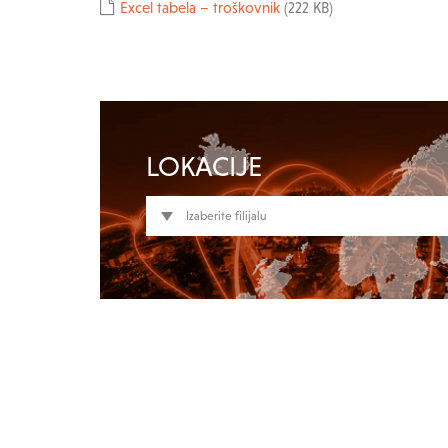
Excel tabela – troškovnik
(222 KB)
LOKACIJE
Izaberite filijalu