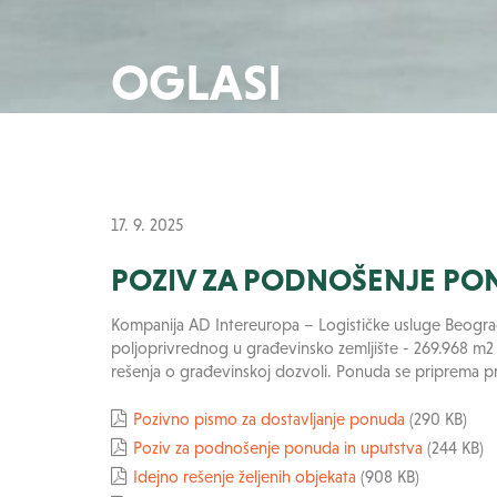
OGLASI
17. 9. 2025
POZIV ZA PODNOŠENJE PO
Kompanija AD Intereuropa – Logističke usluge Beogra
poljoprivrednog u građevinsko zemljište - 269.968 m2
rešenja o građevinskoj dozvoli. Ponuda se priprema p
Pozivno pismo za dostavljanje ponuda
(290 KB)
Poziv za podnošenje ponuda in uputstva
(244 KB)
Idejno rešenje željenih objekata
(908 KB)