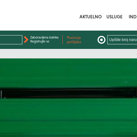
AKTUELNO
USLUGE
IND
Zaboravljena lozinka
Praćenje
Registrujte se
pošiljaka