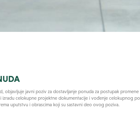
NUDA
d, objavljuje javni poziv za dostavljanje ponuda za postupak promen
 i izradu celokupne projektne dokumentacije i vođenje celokupnog po
rema uputstvu i obrascima koji su sastavni deo ovog poziva.