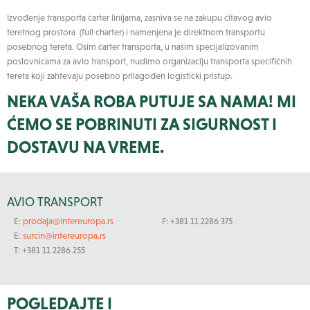
Izvođenje transporta čarter linijama, zasniva se na zakupu čitavog avio
teretnog prostora (full charter) i namenjena je direktnom transportu
posebnog tereta. Osim čarter transporta, u našim specijalizovanim
poslovnicama za avio transport, nudimo organizaciju transporta specifičnih
tereta koji zahtevaju posebno prilagođen logistički pristup.
NEKA VAŠA ROBA PUTUJE SA NAMA! MI
ĆEMO SE POBRINUTI ZA SIGURNOST I
DOSTAVU NA VREME.
AVIO TRANSPORT
E:
prodaja@intereuropa.rs
F: +381 11 2286 375
E:
surcin@intereuropa.rs
T: +381 11 2286 255
POGLEDAJTE I