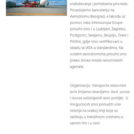
snabdevanja i potrebama privrede.
Posedujemo kancelariju na
Aerodromu Beograd, a takođe uz
pomoć naše Intereuropa Grupe
prisutni smo i u Ljubljani, Zagrebu,
Podgorici, Sarajevu, Skoplju, Tirani i
Prištini, gdje smo sertifikovani u
skladu sa IATA-a standardima. Na
ostalim aerodromima prisutni smo
preko široke mreže renomiranih
agenata.
Organizaciju transporta redovnim
avio linijama obavljamo kod uvoza
i izvoza uobičajenih avio pošiljki. U
mogućnosti smo ponuditi više
rešenja na svakoj liniji koje se
razlikuju u tranzitnom vremenu a
samim tim i u ceni.