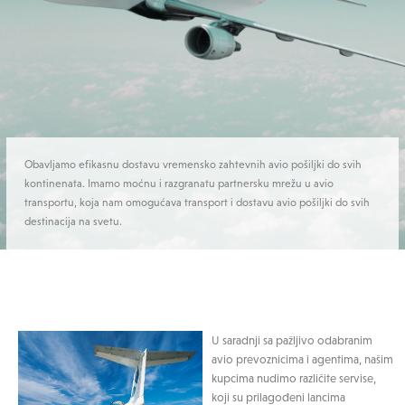
Obavljamo efikasnu dostavu vremensko zahtevnih avio pošiljki do svih
kontinenata. Imamo moćnu i razgranatu partnersku mrežu u avio
transportu, koja nam omogućava transport i dostavu avio pošiljki do svih
destinacija na svetu.
U saradnji sa pažljivo odabranim
avio prevoznicima i agentima, našim
kupcima nudimo različite servise,
koji su prilagođeni lancima