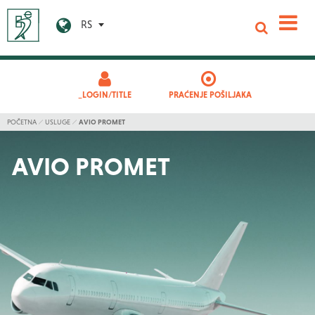
RS
_LOGIN/TITLE
PRAĆENJE POŠILJAKA
POČETNA
USLUGE
AVIO PROMET
AVIO PROMET