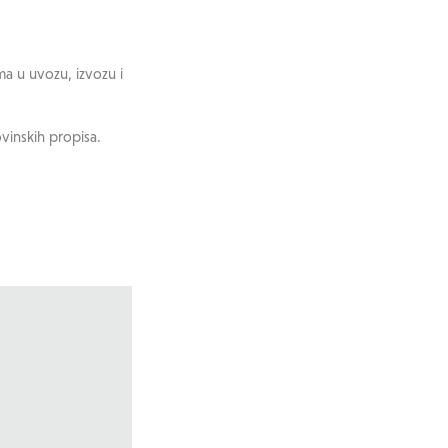
ma u uvozu, izvozu i
ovinskih propisa.