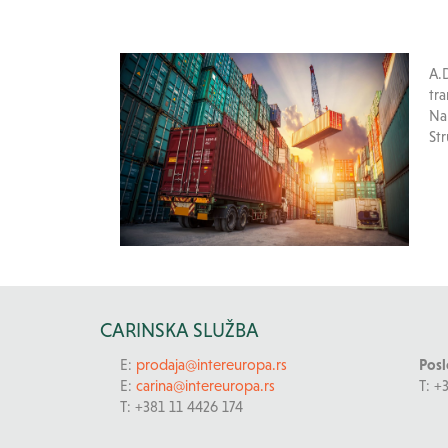
A.
tr
Na
St
CARINSKA SLUŽBA
E:
prodaja@intereuropa.rs
Posl
E:
carina@intereuropa.rs
T: +
T: +381 11 4426 174