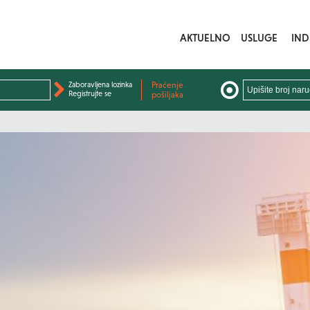
AKTUELNO
USLUGE
IND
Zaboravljena lozinka
Praćenje
Registrujte se
pošiljaka