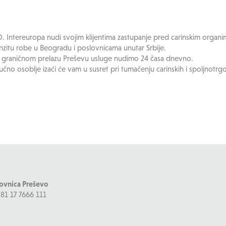
D. Intereuropa nudi svojim klijentima zastupanje pred carinskim organi
anzitu robe u Beogradu i poslovnicama unutar Srbije.
 graničnom prelazu Preševu usluge nudimo 24 časa dnevno.
ručno osoblje izaći će vam u susret pri tumačenju carinskih i spoljnotrg
ovnica Preševo
381 17 7666 111