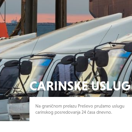
CARINSKE USLUG
Na graničnom prelazu Preševo pružamo uslugu
carinskog posredovanja 24 časa dnevno.