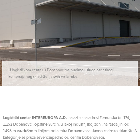
U logističkom centru u Dobanovcima nudimo usluge carinskog i
komercijalnog skladištenja svih vrsta robe.
Logistički centar INTEREUROPA A.D.
, nalazi se na adresi Zemunska br. 174,
11272 Dobanovci, opštine Surčin, u lakoj industrijskoj zoni, na razdaljini od
1496 m vazdušnom linijom od centra Dobanovaca. Javno carinsko skladište A
kategorije se pruža severozapadno od centra Dobanovaca.