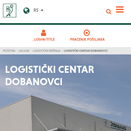
RS
_LOGIN/TITLE
PRAĆENJE POŠILJAKA
POČETNA
USLUGE
LOGISTIČKA REŠENJA
LOGISTIČKI CENTAR DOBANOVCI
LOGISTIČKI CENTAR
DOBANOVCI