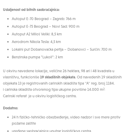
Udaljenost od bitnih saobraćajnica:
Autoput E-70 Beograd – Zagreb: 766 m
Autoput E-75 Beograd – Novi Sad: 900 m
Autoput A2 Miloš Veliki: 8,5 km
Aerodrom Nikola Tesla: 4,5 km
Lokalni put Dobanovačka petlja – Dobanovci – Surčin: 700 m
Benzinska pumpa "Lukoil": 2 km
U okviru navedene lokacije, veličine 26 hektara, 98 ari i 48 kvadrata u
vlasništvu, funkcioniše
19 skladišnih objekata
. Od navedenih 19 skladišnih
objekata 13 je registrovanih carinskih skladišta tipa ''A'' reg. broj 1184.
i carinska skladišta otvorenog tipa ukupne površine 14.000 m
2.
Carinski referat je u okviru logističkog centra.
Dodatno:
24 h fizičko-tehničko obezbeđenje, video nadzor i sve mere protiv
požarne zaštite
uređene saobraćajnice unutrar logističkog centra,