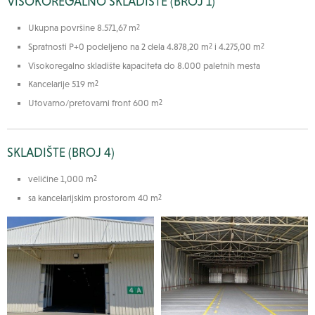
VISOKOREGALNO SKLADIŠTE (BROJ 1)
Ukupna površine 8.571,67 m
2
Spratnosti P+0 podeljeno na 2 dela 4.878,20 m
i 4.275,00 m
2
2
Visokoregalno skladište kapaciteta do 8.000 paletnih mesta
Kancelarije 519 m
2
Utovarno/pretovarni front 600 m
2
SKLADIŠTE (BROJ 4)
veličine 1,000 m
2
sa kancelarijskim prostorom 40 m
2