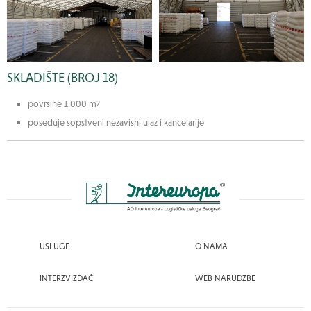
SKLADIŠTE (BROJ 18)
površine 1.000 m
2
poseduje sopstveni nezavisni ulaz i kancelarije
USLUGE
O NAMA
INTERZVIŽDAČ
WEB NARUDŽBE